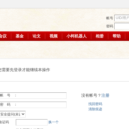
帐号
密码
会议
基金
论文
视频
小柯机器人
相册
帮助
您需要先登录才能继续本操作
没有帐号？
注册
帐 号 ：
找回密码
密 码 ：
清除痕迹
验证码
换一个