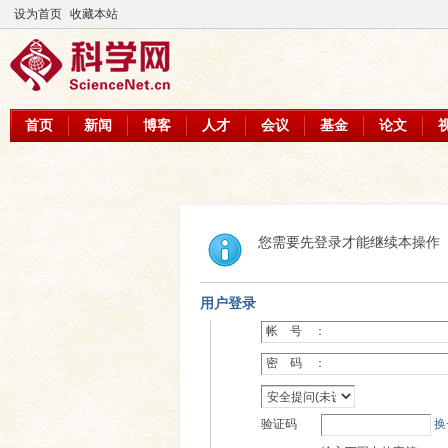
设为首页
收藏本站
首页
新闻
博客
人才
会议
基金
论文
您需要先登录才能继续本操作
用户登录
帐 号 ：
密 码 ：
验证码
换