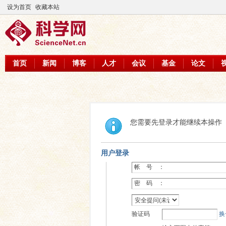
设为首页
收藏本站
首页
新闻
博客
人才
会议
基金
论文
您需要先登录才能继续本操作
用户登录
帐 号 ：
密 码 ：
验证码
换