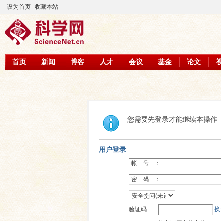
设为首页
收藏本站
首页
新闻
博客
人才
会议
基金
论文
您需要先登录才能继续本操作
用户登录
帐 号 ：
密 码 ：
验证码
换