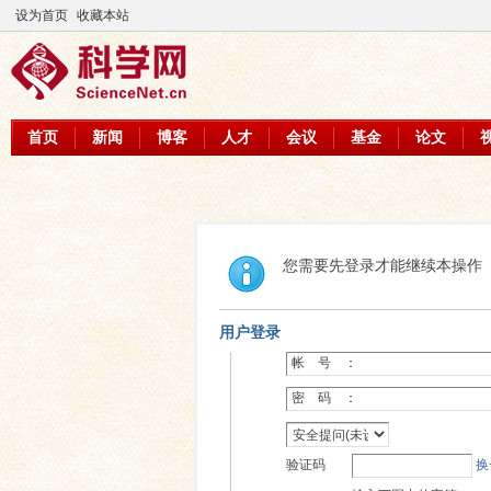
设为首页
收藏本站
首页
新闻
博客
人才
会议
基金
论文
您需要先登录才能继续本操作
用户登录
帐 号 ：
密 码 ：
验证码
换