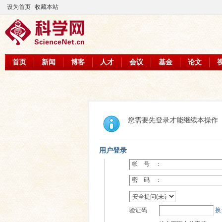
设为首页
收藏本站
首页
新闻
博客
人才
会议
基金
论文
您需要先登录才能继续本操作
用户登录
帐 号 ：
密 码 ：
验证码
换