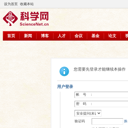
设为首页
收藏本站
首页
新闻
博客
人才
会议
基金
论文
您需要先登录才能继续本操作
用户登录
帐 号 ：
密 码 ：
验证码
换