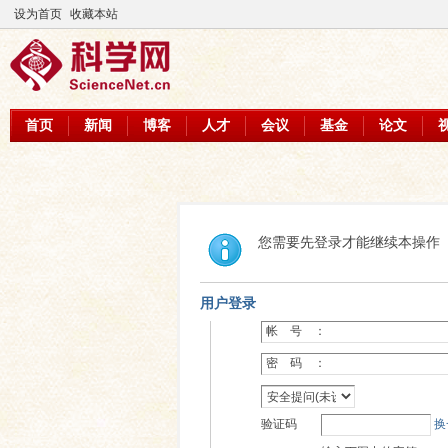
设为首页
收藏本站
首页
新闻
博客
人才
会议
基金
论文
您需要先登录才能继续本操作
用户登录
帐 号 ：
密 码 ：
验证码
换