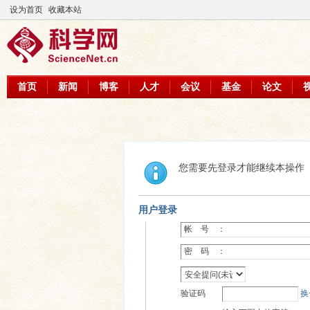
设为首页
收藏本站
首页
新闻
博客
人才
会议
基金
论文
您需要先登录才能继续本操作
用户登录
帐 号 ：
密 码 ：
验证码
换