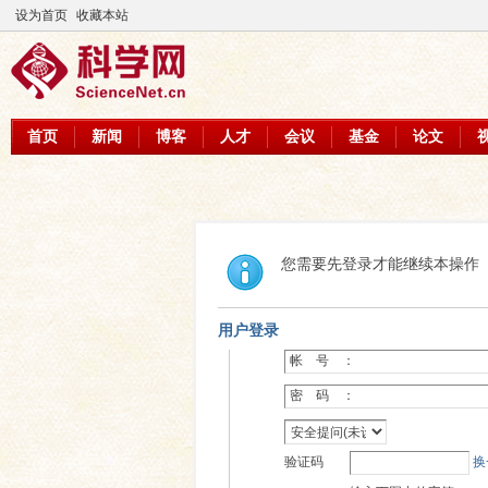
设为首页
收藏本站
首页
新闻
博客
人才
会议
基金
论文
您需要先登录才能继续本操作
用户登录
帐 号 ：
密 码 ：
验证码
换