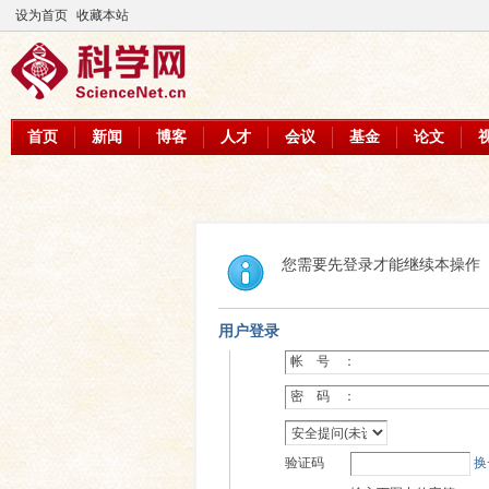
设为首页
收藏本站
首页
新闻
博客
人才
会议
基金
论文
您需要先登录才能继续本操作
用户登录
帐 号 ：
密 码 ：
验证码
换