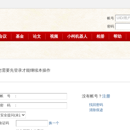
帐号
密码
会议
基金
论文
视频
小柯机器人
相册
帮助
您需要先登录才能继续本操作
没有帐号？
注册
帐 号 ：
找回密码
密 码 ：
清除痕迹
验证码
换一个