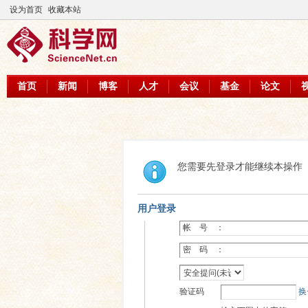
设为首页
收藏本站
首页
新闻
博客
人才
会议
基金
论文
您需要先登录才能继续本操作
用户登录
帐 号 ：
密 码 ：
验证码
换