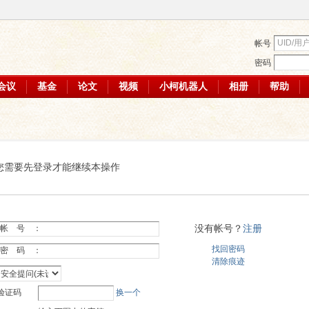
帐号
密码
会议
基金
论文
视频
小柯机器人
相册
帮助
您需要先登录才能继续本操作
没有帐号？
注册
帐 号 ：
找回密码
密 码 ：
清除痕迹
验证码
换一个