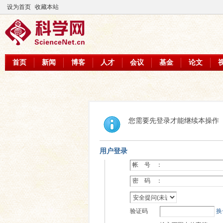
设为首页
收藏本站
首页
新闻
博客
人才
会议
基金
论文
您需要先登录才能继续本操作
用户登录
帐 号 ：
密 码 ：
验证码
换