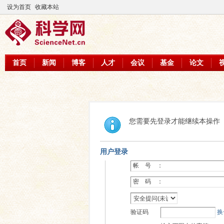
设为首页
收藏本站
首页
新闻
博客
人才
会议
基金
论文
您需要先登录才能继续本操作
用户登录
帐 号 ：
密 码 ：
验证码
换