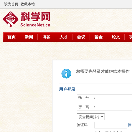
设为首页
收藏本站
首页
新闻
博客
人才
会议
基金
论文
您需要先登录才能继续本操作
用户登录
帐 号 ：
密 码 ：
验证码
换