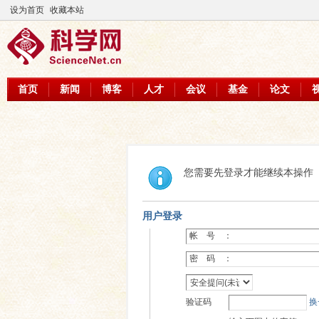
设为首页
收藏本站
首页
新闻
博客
人才
会议
基金
论文
您需要先登录才能继续本操作
用户登录
帐 号 ：
密 码 ：
验证码
换