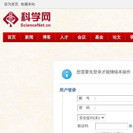
设为首页
收藏本站
首页
新闻
博客
人才
会议
基金
论文
您需要先登录才能继续本操作
用户登录
帐 号 ：
密 码 ：
验证码
换