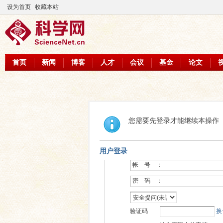
设为首页
收藏本站
首页
新闻
博客
人才
会议
基金
论文
您需要先登录才能继续本操作
用户登录
帐 号 ：
密 码 ：
验证码
换