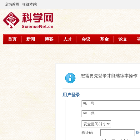
设为首页
收藏本站
首页
新闻
博客
人才
会议
基金
论文
您需要先登录才能继续本操作
用户登录
帐 号 ：
密 码 ：
验证码
换