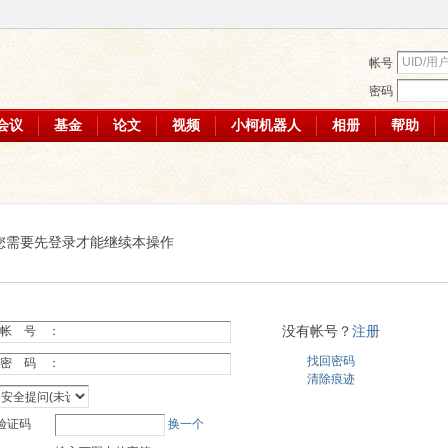
帐号
密码
会议
基金
论文
视频
小柯机器人
相册
帮助
您需要先登录才能继续本操作
没有帐号？
注册
帐 号 ：
找回密码
密 码 ：
清除痕迹
验证码
换一个