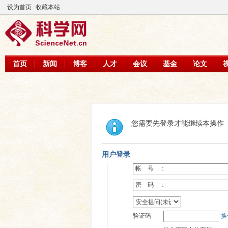
设为首页
收藏本站
首页
新闻
博客
人才
会议
基金
论文
您需要先登录才能继续本操作
用户登录
帐 号 ：
密 码 ：
验证码
换