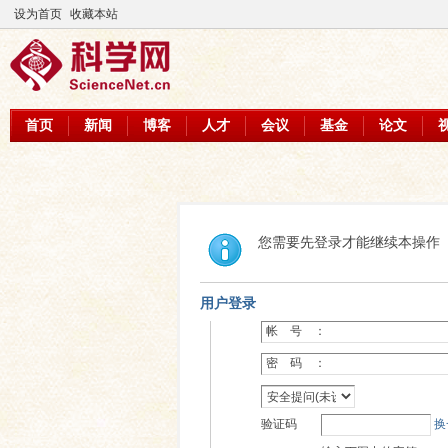
设为首页
收藏本站
首页
新闻
博客
人才
会议
基金
论文
您需要先登录才能继续本操作
用户登录
帐 号 ：
密 码 ：
验证码
换