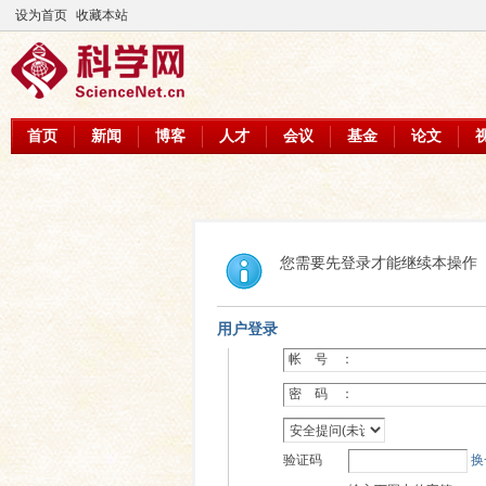
设为首页
收藏本站
首页
新闻
博客
人才
会议
基金
论文
您需要先登录才能继续本操作
用户登录
帐 号 ：
密 码 ：
验证码
换