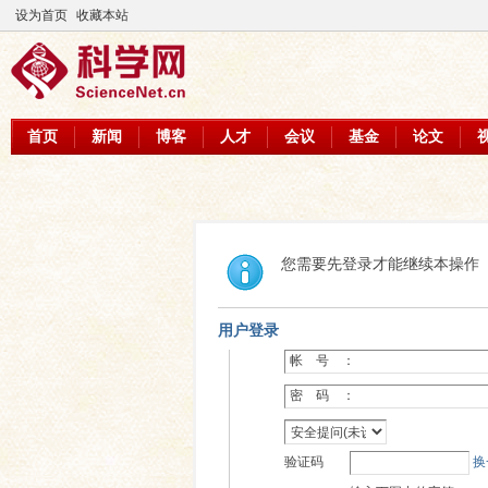
设为首页
收藏本站
首页
新闻
博客
人才
会议
基金
论文
您需要先登录才能继续本操作
用户登录
帐 号 ：
密 码 ：
验证码
换