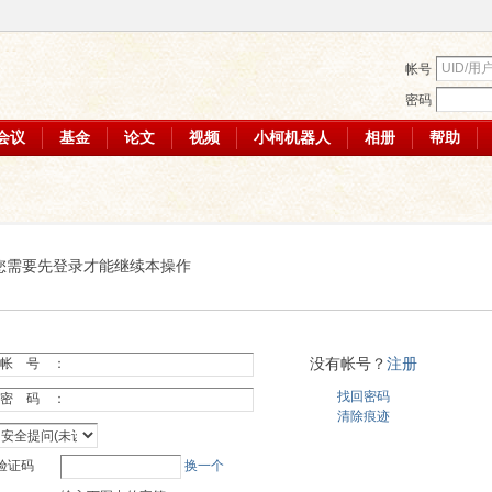
帐号
密码
会议
基金
论文
视频
小柯机器人
相册
帮助
您需要先登录才能继续本操作
没有帐号？
注册
帐 号 ：
找回密码
密 码 ：
清除痕迹
验证码
换一个