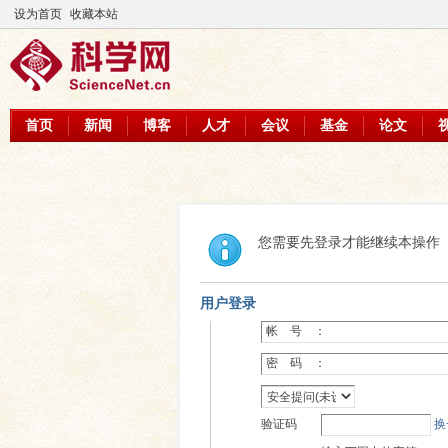
设为首页
收藏本站
首页
新闻
博客
人才
会议
基金
论文
您需要先登录才能继续本操作
用户登录
帐 号 ：
密 码 ：
验证码
换