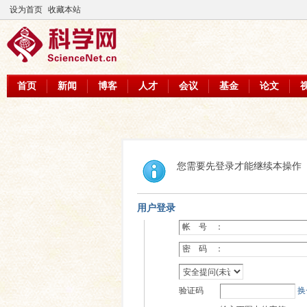
设为首页
收藏本站
首页
新闻
博客
人才
会议
基金
论文
您需要先登录才能继续本操作
用户登录
帐 号 ：
密 码 ：
验证码
换