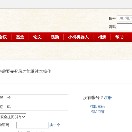
帐号
密码
会议
基金
论文
视频
小柯机器人
相册
帮助
您需要先登录才能继续本操作
没有帐号？
注册
帐 号 ：
找回密码
密 码 ：
清除痕迹
验证码
换一个