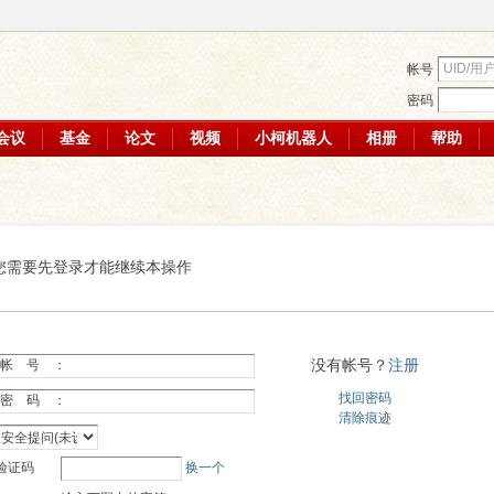
帐号
密码
会议
基金
论文
视频
小柯机器人
相册
帮助
您需要先登录才能继续本操作
没有帐号？
注册
帐 号 ：
找回密码
密 码 ：
清除痕迹
验证码
换一个