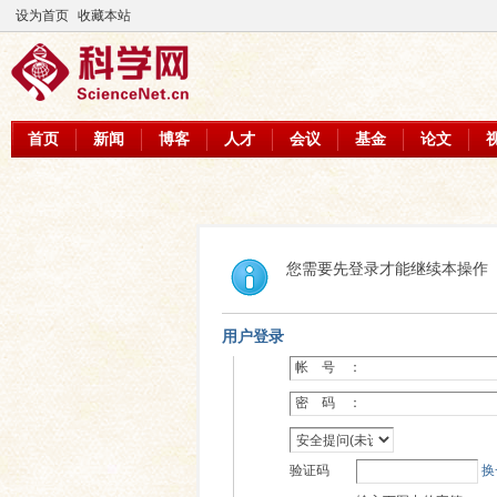
设为首页
收藏本站
首页
新闻
博客
人才
会议
基金
论文
您需要先登录才能继续本操作
用户登录
帐 号 ：
密 码 ：
验证码
换