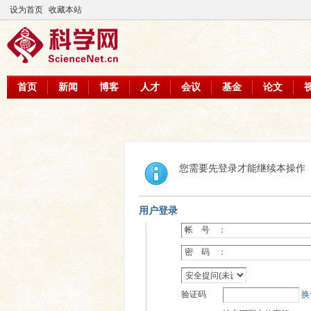
设为首页
收藏本站
首页
新闻
博客
人才
会议
基金
论文
您需要先登录才能继续本操作
用户登录
帐 号 ：
密 码 ：
验证码
换