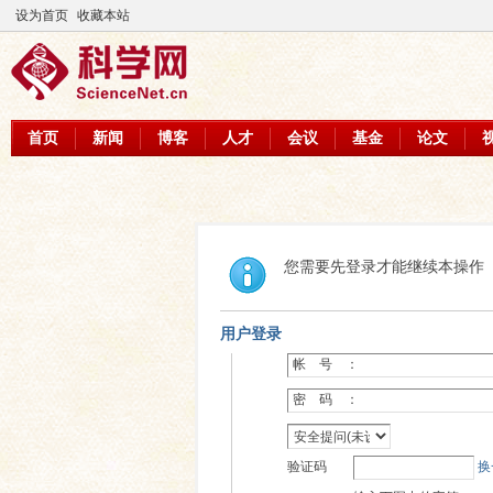
设为首页
收藏本站
首页
新闻
博客
人才
会议
基金
论文
您需要先登录才能继续本操作
用户登录
帐 号 ：
密 码 ：
验证码
换