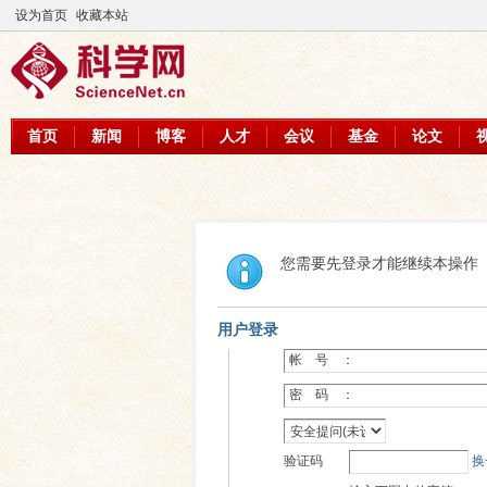
设为首页
收藏本站
首页
新闻
博客
人才
会议
基金
论文
您需要先登录才能继续本操作
用户登录
帐 号 ：
密 码 ：
验证码
换