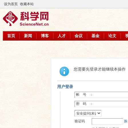
设为首页
收藏本站
首页
新闻
博客
人才
会议
基金
论文
您需要先登录才能继续本操作
用户登录
帐 号 ：
密 码 ：
验证码
换