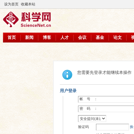
设为首页
收藏本站
首页
新闻
博客
人才
会议
基金
论文
您需要先登录才能继续本操作
用户登录
帐 号 ：
密 码 ：
验证码
换