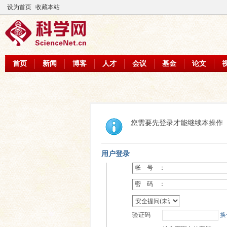
设为首页
收藏本站
首页
新闻
博客
人才
会议
基金
论文
您需要先登录才能继续本操作
用户登录
帐 号 ：
密 码 ：
验证码
换