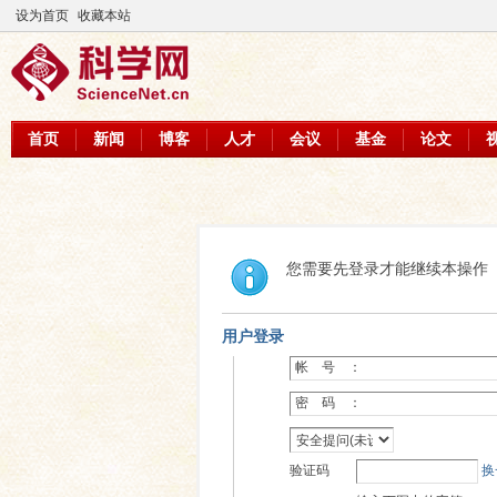
设为首页
收藏本站
首页
新闻
博客
人才
会议
基金
论文
您需要先登录才能继续本操作
用户登录
帐 号 ：
密 码 ：
验证码
换