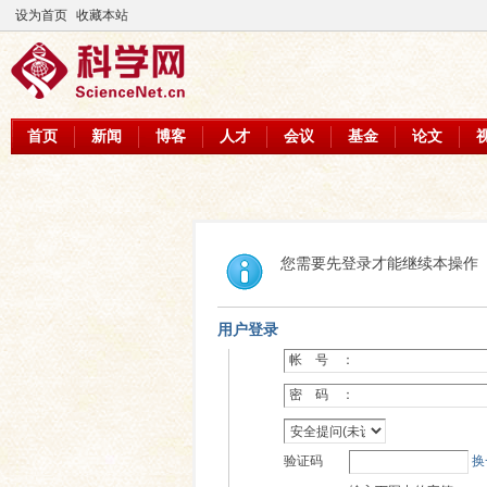
设为首页
收藏本站
首页
新闻
博客
人才
会议
基金
论文
您需要先登录才能继续本操作
用户登录
帐 号 ：
密 码 ：
验证码
换