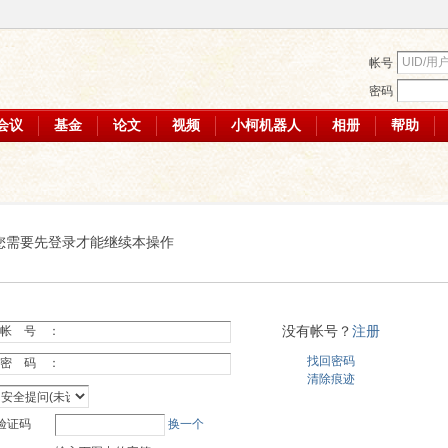
帐号
密码
会议
基金
论文
视频
小柯机器人
相册
帮助
您需要先登录才能继续本操作
没有帐号？
注册
帐 号 ：
找回密码
密 码 ：
清除痕迹
验证码
换一个