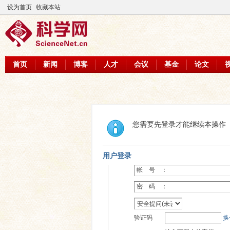
设为首页
收藏本站
首页
新闻
博客
人才
会议
基金
论文
您需要先登录才能继续本操作
用户登录
帐 号 ：
密 码 ：
验证码
换