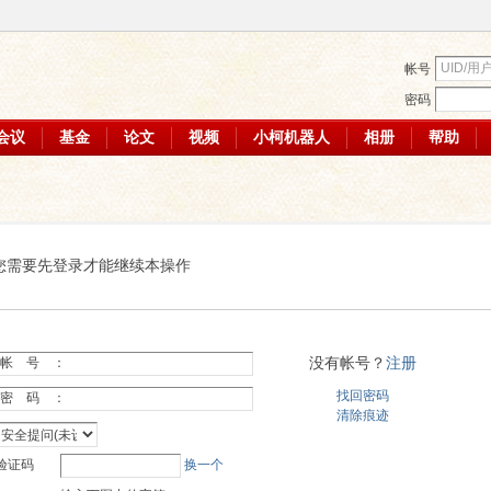
帐号
密码
会议
基金
论文
视频
小柯机器人
相册
帮助
您需要先登录才能继续本操作
没有帐号？
注册
帐 号 ：
找回密码
密 码 ：
清除痕迹
验证码
换一个