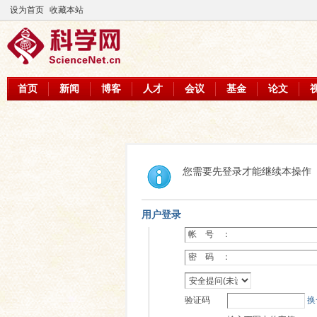
设为首页
收藏本站
首页
新闻
博客
人才
会议
基金
论文
您需要先登录才能继续本操作
用户登录
帐 号 ：
密 码 ：
验证码
换