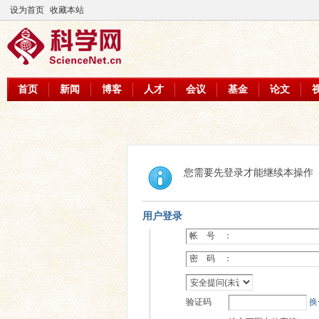
设为首页
收藏本站
首页
新闻
博客
人才
会议
基金
论文
您需要先登录才能继续本操作
用户登录
帐 号 ：
密 码 ：
验证码
换