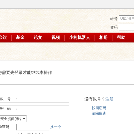
帐号
密码
会议
基金
论文
视频
小柯机器人
相册
帮助
您需要先登录才能继续本操作
没有帐号？
注册
帐 号 ：
找回密码
密 码 ：
清除痕迹
验证码
换一个