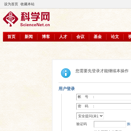
设为首页
收藏本站
首页
新闻
博客
人才
会议
基金
论文
您需要先登录才能继续本操作
用户登录
帐 号 ：
密 码 ：
验证码
换