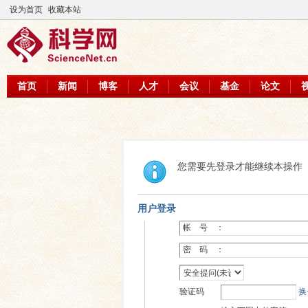
设为首页
收藏本站
首页
新闻
博客
人才
会议
基金
论文
您需要先登录才能继续本操作
用户登录
帐 号 ：
密 码 ：
验证码
换