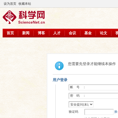
设为首页
收藏本站
首页
新闻
博客
人才
会议
基金
论文
您需要先登录才能继续本操作
用户登录
帐 号 ：
密 码 ：
验证码
换