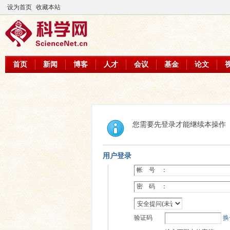
设为首页
收藏本站
首页
新闻
博客
人才
会议
基金
论文
您需要先登录才能继续本操作
用户登录
帐 号 ：
密 码 ：
验证码
换